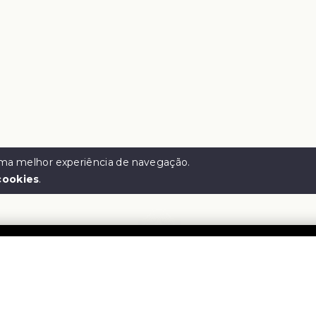
 uma melhor experiência de navegação.
cookies
.
e Corretora
Menu
Início
-
57.005.128/0001-65
Sobre