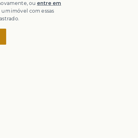
 novamente, ou
entre em
o um imóvel com essas
astrado.