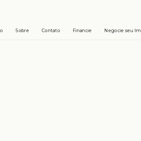
io
Sobre
Contato
Financie
Negocie seu Im