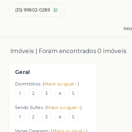
(35) 99802-0289
Iníc
Imóveis | Foram encontrados 0 imóveis
Geral
Dormitórios
(
Maior ou igual
)
1
2
3
4
5
Sendo Suítes
(
Maior ou igual
)
1
2
3
4
5
Vagas Garagem
(
Maior ou igual
)