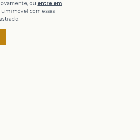
 novamente, ou
entre em
o um imóvel com essas
astrado.