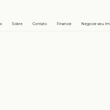
io
Sobre
Contato
Financie
Negocie seu Im