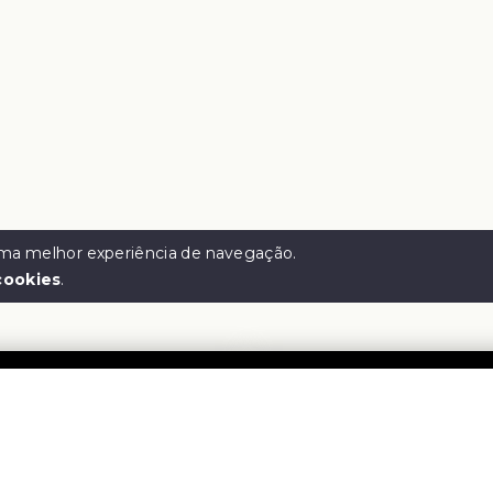
 uma melhor experiência de navegação.
cookies
.
e Corretora
Menu
Início
-
57.005.128/0001-65
Sobre