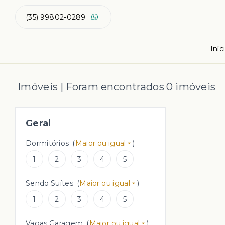
(35) 99802-0289
Iníc
Imóveis | Foram encontrados 0 imóveis
Geral
Dormitórios
(
Maior ou igual
)
1
2
3
4
5
Sendo Suítes
(
Maior ou igual
)
1
2
3
4
5
Vagas Garagem
(
Maior ou igual
)