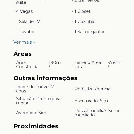
•
•
2 Banheiros
suíte
•
4 Vagas
•
1 Closet
•
1 Sala de TV
•
1 Cozinha
•
1 Lavabo
•
1 Sala de jantar
Ver mais
Áreas
Área
190m
Terreno Área
378m
•
•
Construída
²
Total
²
Outras informações
Idade do imóvel: 2
•
•
Perfil: Residencial
anos
Situação: Pronto para
•
•
Escriturado: Sim
morar
Possui mobília?: Semi-
•
Averbado: Sim
•
mobiliado
Proximidades