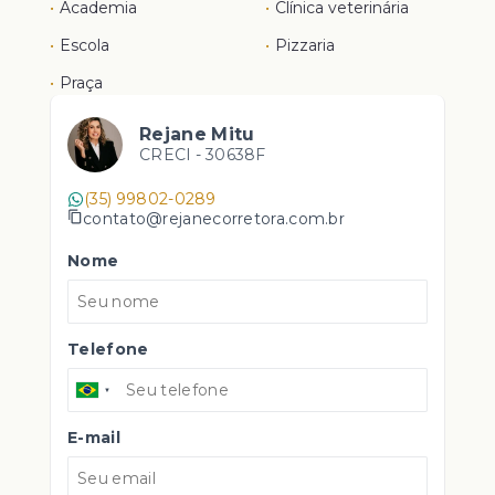
•
Academia
•
Clínica veterinária
•
Escola
•
Pizzaria
•
Praça
Rejane Mitu
CRECI -
30638F
(35) 99802-0289
contato@rejanecorretora.com.br
Nome
Telefone
E-mail