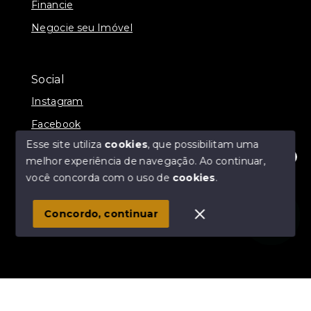
Financie
Negocie seu Imóvel
Social
Instagram
Facebook
Esse site utiliza
cookies
, que possibilitam uma
melhor experiência de navegação.
Ao continuar,
Olá! Estamos disponíveis para te ajudar.
você concorda com o uso de
cookies
.
© Copyright 2026 - Rejane Corretora - Todos os
direitos reservados
1
Concordo, continuar
SITE PARA IMOBILIARIA
Início
Histórico
Favoritos