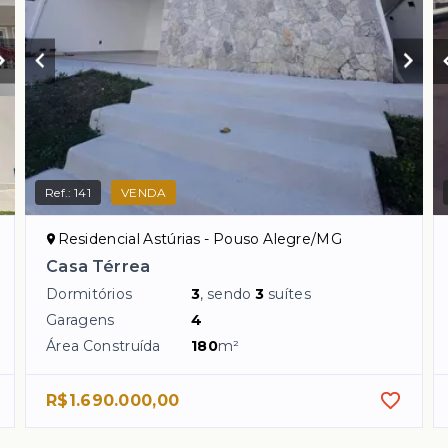
Ref.:
141
VENDA
Residencial Astúrias - Pouso Alegre/MG
Casa Térrea
Dormitórios
3
, sendo
3
suítes
Garagens
4
Área Construída
180
m²
R$1.690.000,00