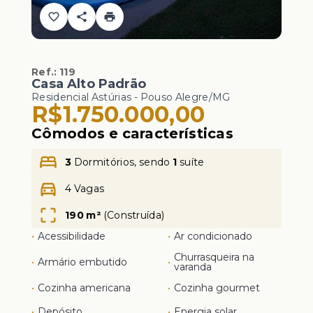
Ref.:
119
Casa Alto Padrão
Residencial Astúrias - Pouso Alegre/MG
R$1.750.000,00
Cômodos e características
3
Dormitórios, sendo
1
suíte
4 Vagas
190 m²
(
Construída
)
•
Acessibilidade
•
Ar condicionado
Churrasqueira na
•
Armário embutido
•
varanda
•
Cozinha americana
•
Cozinha gourmet
•
Depósito
•
Energia solar