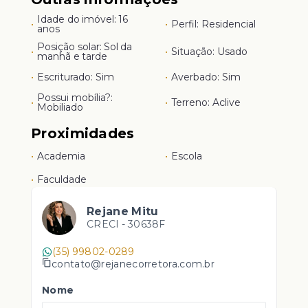
Idade do imóvel: 16
•
•
Perfil: Residencial
anos
Posição solar: Sol da
•
•
Situação: Usado
manhã e tarde
•
Escriturado: Sim
•
Averbado: Sim
Possui mobília?:
•
•
Terreno: Aclive
Mobiliado
Proximidades
•
Academia
•
Escola
•
Faculdade
Rejane Mitu
CRECI -
30638F
(35) 99802-0289
contato@rejanecorretora.com.br
Nome