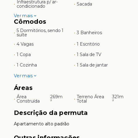
Infraestrutura p/ ar-
•
•
Sacada
condicionado
Ver mais
Cômodos
5 Dormitórios, sendo 1
•
•
3 Banheiros
suíte
•
4 Vagas
•
1 Escritório
•
1 Copa
•
1 Sala de TV
•
1 Cozinha
•
1 Sala de jantar
Ver mais
Áreas
Área
269m
Terreno Área
321m
•
•
Construída
²
Total
²
Descrição da permuta
Apartamento alto padrão
Outras informações