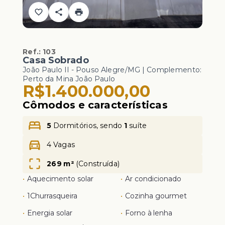
Ref.:
103
Casa Sobrado
João Paulo II - Pouso Alegre/MG | Complemento:
Perto da Mina João Paulo
R$1.400.000,00
Cômodos e características
5
Dormitórios, sendo
1
suíte
4 Vagas
269 m²
(
Construída
)
•
Aquecimento solar
•
Ar condicionado
•
1
Churrasqueira
•
Cozinha gourmet
•
Energia solar
•
Forno à lenha