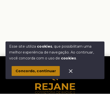
Esse site utiliza
cookies
, que possibilitam uma
melhor experiência de navegação.
Ao continuar,
Olá! Estamos disponíveis para te ajudar.
você concorda com o uso de
cookies
.
1
Concordo, continuar
Início
Histórico
Favoritos
Rejane Corretora