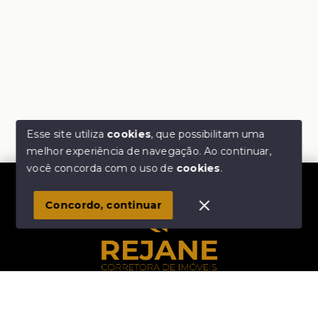
Esse site utiliza
cookies
, que possibilitam uma
melhor experiência de navegação.
Ao continuar,
Olá! Estamos disponíveis para te ajudar.
você concorda com o uso de
cookies
.
1
Concordo, continuar
Início
Histórico
Favoritos
Rejane Corretora