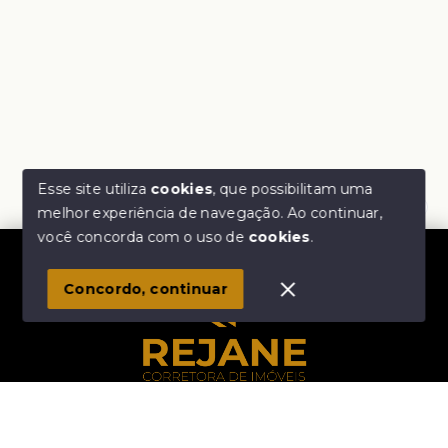
Esse site utiliza
cookies
, que possibilitam uma
melhor experiência de navegação.
Ao continuar,
Olá! Estamos disponíveis para te ajudar.
você concorda com o uso de
cookies
.
1
Concordo, continuar
Início
Histórico
Favoritos
Rejane Corretora