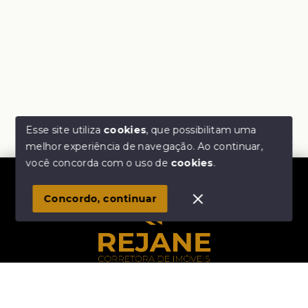
Esse site utiliza
cookies
, que possibilitam uma
melhor experiência de navegação.
Ao continuar,
Olá! Estamos disponíveis para te ajudar.
você concorda com o uso de
cookies
.
1
Concordo, continuar
Início
Histórico
Favoritos
Rejane Corretora