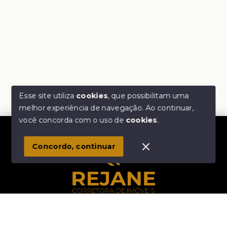
Esse site utiliza
cookies
, que possibilitam uma
melhor experiência de navegação.
Ao continuar,
Olá! Estamos disponíveis para te ajudar.
você concorda com o uso de
cookies
.
1
Concordo, continuar
Início
Histórico
Favoritos
Rejane Corretora