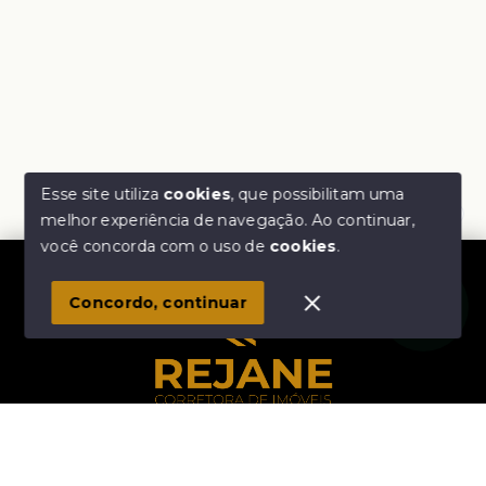
Esse site utiliza
cookies
, que possibilitam uma
melhor experiência de navegação.
Ao continuar,
Olá! Estamos disponíveis para te ajudar.
você concorda com o uso de
cookies
.
1
Concordo, continuar
Início
Histórico
Favoritos
Rejane Corretora