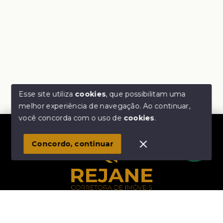
Esse site utiliza
cookies
, que possibilitam uma
melhor experiência de navegação.
Ao continuar,
Olá! Estamos disponíveis para te ajudar.
você concorda com o uso de
cookies
.
1
Concordo, continuar
Início
Histórico
Favoritos
Rejane Corretora