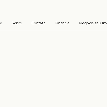
io
Sobre
Contato
Financie
Negocie seu Im