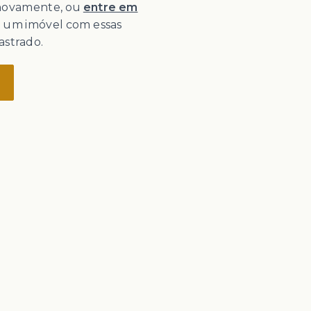
 novamente, ou
entre em
o um imóvel com essas
astrado.