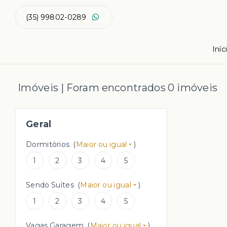
(35) 99802-0289
Iníc
Imóveis | Foram encontrados 0 imóveis
Geral
Dormitórios
(
Maior ou igual
)
1
2
3
4
5
Sendo Suítes
(
Maior ou igual
)
1
2
3
4
5
Vagas Garagem
(
Maior ou igual
)