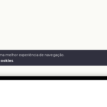
 uma melhor experiência de navegação.
cookies
.
e Corretora
Menu
Início
-
57.005.128/0001-65
Sobre