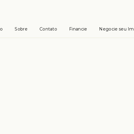
io
Sobre
Contato
Financie
Negocie seu Im