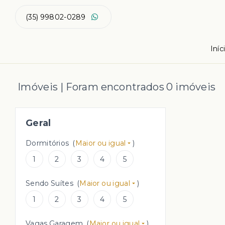
(35) 99802-0289
Iníc
Imóveis | Foram encontrados 0 imóveis
Geral
Dormitórios
(
Maior ou igual
)
1
2
3
4
5
Sendo Suítes
(
Maior ou igual
)
1
2
3
4
5
Vagas Garagem
(
Maior ou igual
)