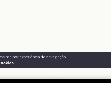
 uma melhor experiência de navegação.
cookies
.
e Corretora
Menu
Início
-
57.005.128/0001-65
Sobre