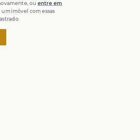
 novamente, ou
entre em
o um imóvel com essas
astrado.